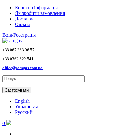
Skip to main content
Корисна інформація
Як зробити замовлення
Доставка
Оплата
Вхід/Реєстрація
+38 067 363 06 57
+38 0362 622 541
office@samgas.com.ua
Застосувати
English
Українська
Русский
0