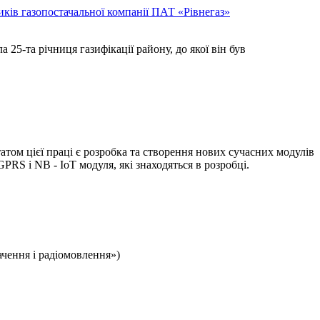
ків газопостачальної компанії ПАТ «Рівнегаз»
5-та річниця газифікації району, до якої він був
ом цієї праці є розробка та створення нових сучасних модулів
RS і NB - IoT модуля, які знаходяться в розробці.
чення і радіомовлення»)