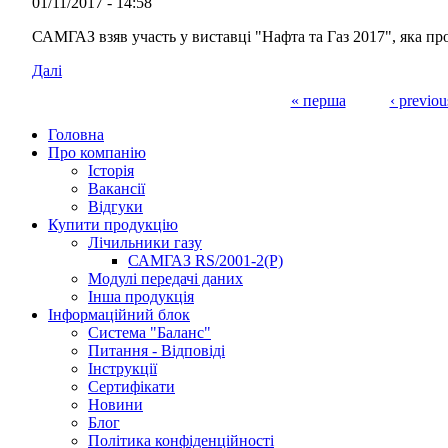
01/11/2017 - 14:58
САМГАЗ взяв участь у виставці "Нафта та Газ 2017", яка пр
Далі
« перша
‹ previou
Pages
Головна
Про компанію
Історія
Вакансії
Відгуки
Купити продукцію
Лічильники газу
САМГАЗ RS/2001-2(Р)
Модулі передачі даних
Інша продукція
Інформаційний блок
Система "Баланс"
Питання - Відповіді
Інструкції
Сертифікати
Новини
Блог
Політика конфіденційності