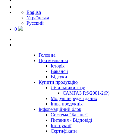
English
Українська
Русский
0
Головна
Про компанію
Історія
Вакансії
Відгуки
Купити продукцію
Лічильники газу
САМГАЗ RS/2001-2(Р)
Модулі передачі даних
Інша продукція
Інформаційний блок
Система "Баланс"
Питання - Відповіді
Інструкції
Сертифікати