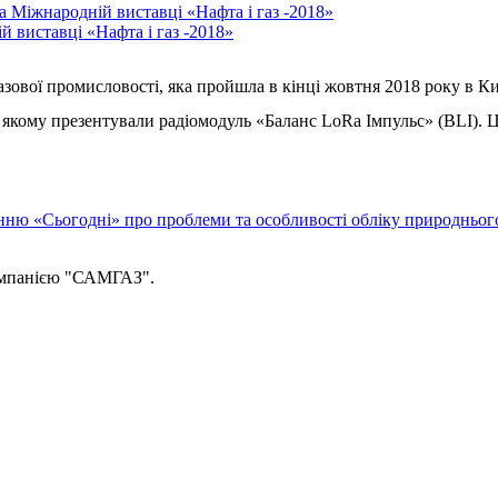
виставці «Нафта і газ -2018»
ової промисловості, яка пройшла в кінці жовтня 2018 року в Ки
а якому презентували радіомодуль «Баланс LoRa Імпульс» (BLI).
Ц
нню «Сьогодні» про проблеми та особливості обліку природньог
компанією "САМГАЗ".