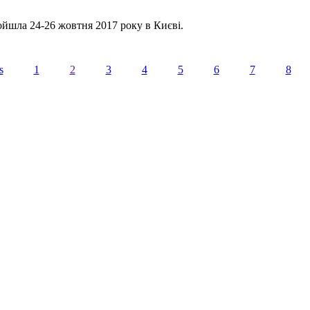
ойшла 24-26 жовтня 2017 року в Києві.
s
1
2
3
4
5
6
7
8