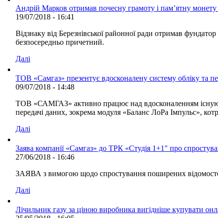
Андрій Марков отримав почесну грамоту і пам’ятну монету 
19/07/2018 - 16:41
Відзнаку від Березнівської районної ради отримав фундатор
безпосередньо причетний.
Далі
ТОВ «Самгаз» презентує вдосконалену систему обліку та пер
09/07/2018 - 14:48
ТОВ «САМГАЗ» активно працює над вдосконаленням існуючої 
передачі даних, зокрема модуля «Баланс ЛоРа Імпульс», котр
Далі
Заява компанії «Самгаз» до ТРК «Студія 1+1" про спростув
27/06/2018 - 16:46
ЗАЯВА з вимогою щодо спростування поширених відомостей, 
Далі
Лічильник газу за ціною виробника вигідніше купувати он