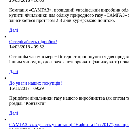
25/05/2018 - 16:05
Компанія «САМГАЗ», провідний український виробник обладн
купити лічильники для обліку природного газу «САМГАЗ» з
здійснюється протягом 2-3 днів кур'єрською поштою.
Далі
Остерігайтесь підробок!
14/03/2018 - 09:52
Останнім часом в мережі інтернет пропонуються для продаж
іншим чином, що дозволяє спотворювати (занижувати) показ
Далі
До уваги наших покупців!
16/11/2017 - 09:29
Придбати лічильники газу нашого виробництва (як оптом та
розділі “Контакти”.
Далі
САМГАЗ взяв участь у виставці "Нафта та Газ 2017", яка п