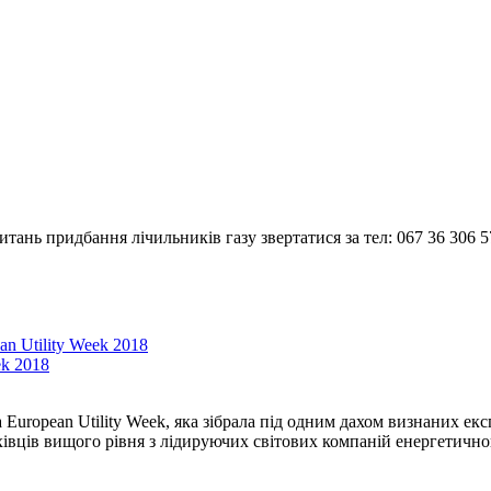
тань придбання лічильників газу звертатися за тел: 067 36 306 5
ek 2018
а European Utility Week, яка зібрала під одним дахом визнаних ек
хівців вищого рівня з лідируючих світових компаній енергетично