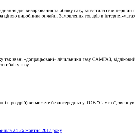
ання для вимірювання та обліку газу, запустила свій перший ін
а ціною виробника онлайн. Замовлення товарів в інтернет-мага
у так звані «допрацьовані» лічильники газу САМГАЗ, відлікови
и обліку газу.
к і в роздріб) ви можете безпосередньо у ТОВ “Самгаз”, зверну
ройшла 24-26 жовтня 2017 року