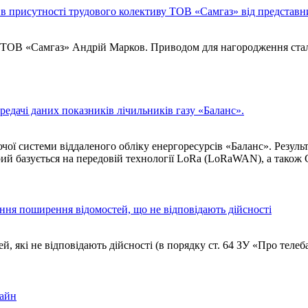
в присутності трудового колективу ТОВ «Самгаз» від представни
 ТОВ «Самгаз» Андрій Марков. Приводом для нагородження стала 2
едачі даних показників лічильників газу «Баланс».
системи віддаленого обліку енергоресурсів «Баланс». Результат
ий базується на передовій технології LoRa (LoRaWAN), а також GP
ання поширення відомостей, що не відповідають дійсності
які не відповідають дійсності (в порядку ст. 64 ЗУ «Про телеба
лайн