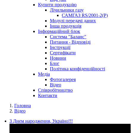
Купити продукцію
Лічильники газу
САМГАЗ RS/2001-2(Р)
Модулі передачі даних
Інша продукція
Інформаційний блок
Система "Баланс"
Питання - Відповіді
Інструкції
Сертифікати
Новини
Блог
Політика конфіденційності
Медіа
Фотогалерея
Відео
Співробітництво
Контакти
Головна
Відео
З Днем народження, Україно!!!