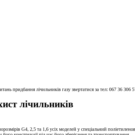
тань придбання лічильників газу звертатися за тел: 067 36 306 5
хист лічильників
озмірів G4, 2,5 та 1,6 усіх моделей у спеціальний поліетилено
його конструкції під час його зберігання та транспортування.