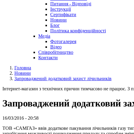
Питання - Відповіді
Інструкції
Сертифікати
Новини
Блог
Політика конфіденційності
Медіа
Фотогалерея
Відео
Співробітництво
Контакти
Головна
Новини
Запроваджений додатковий захист лічильників
Інтернет-магазин з технічних причин тимчасово не працює. З пи
Запроваджений додатковий за
16/03/2016 - 20:58
ТОВ «САМГАЗ» ввів додаткове пакування лічильників газу типор
запобігання можливості пошкодження приладу та спробам зміни 