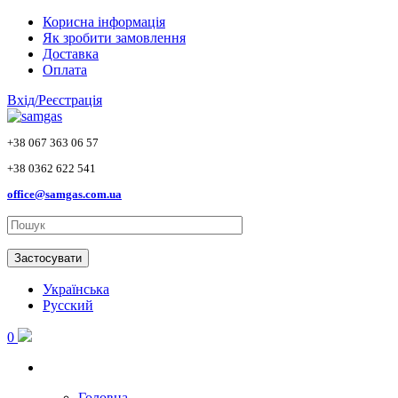
Skip to main content
Корисна інформація
Як зробити замовлення
Доставка
Оплата
Вхід/Реєстрація
+38 067 363 06 57
+38 0362 622 541
office@samgas.com.ua
Застосувати
Українська
Русский
0
Головна