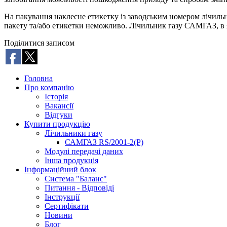
На пакування наклеєне етикетку із заводським номером лічил
пакету та/або етикетки неможливо. Лічильник газу САМГАЗ, в 
Поділитися записом
Головна
Про компанію
Історія
Вакансії
Відгуки
Купити продукцію
Лічильники газу
САМГАЗ RS/2001-2(Р)
Модулі передачі даних
Інша продукція
Інформаційний блок
Система "Баланс"
Питання - Відповіді
Інструкції
Сертифікати
Новини
Блог