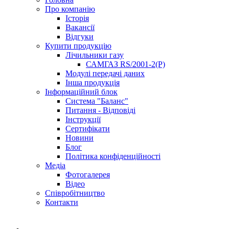
Про компанію
Історія
Вакансії
Відгуки
Купити продукцію
Лічильники газу
САМГАЗ RS/2001-2(Р)
Модулі передачі даних
Інша продукція
Інформаційний блок
Система "Баланс"
Питання - Відповіді
Інструкції
Сертифікати
Новини
Блог
Політика конфіденційності
Медіа
Фотогалерея
Відео
Співробітництво
Контакти