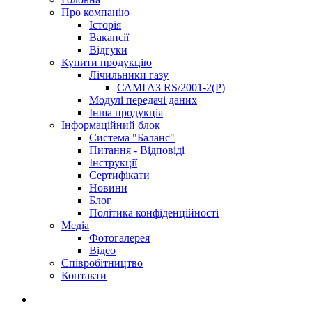
Про компанію
Історія
Вакансії
Відгуки
Купити продукцію
Лічильники газу
САМГАЗ RS/2001-2(Р)
Модулі передачі даних
Інша продукція
Інформаційний блок
Система "Баланс"
Питання - Відповіді
Інструкції
Сертифікати
Новини
Блог
Політика конфіденційності
Медіа
Фотогалерея
Відео
Співробітництво
Контакти