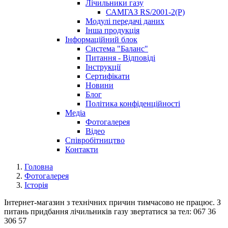
Лічильники газу
САМГАЗ RS/2001-2(Р)
Модулі передачі даних
Інша продукція
Інформаційний блок
Система "Баланс"
Питання - Відповіді
Інструкції
Сертифікати
Новини
Блог
Політика конфіденційності
Медіа
Фотогалерея
Відео
Співробітництво
Контакти
Головна
Фотогалерея
Історія
Інтернет-магазин з технічних причин тимчасово не працює. З
питань придбання лічильників газу звертатися за тел: 067 36
306 57