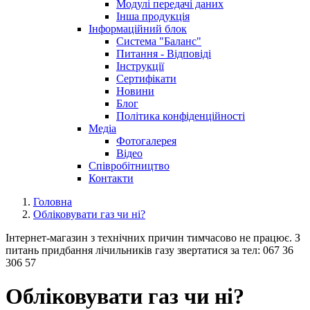
Модулі передачі даних
Інша продукція
Інформаційний блок
Система "Баланс"
Питання - Відповіді
Інструкції
Сертифікати
Новини
Блог
Політика конфіденційності
Медіа
Фотогалерея
Відео
Співробітництво
Контакти
Головна
Обліковувати газ чи ні?
Інтернет-магазин з технічних причин тимчасово не працює. З
питань придбання лічильників газу звертатися за тел: 067 36
306 57
Обліковувати газ чи ні?