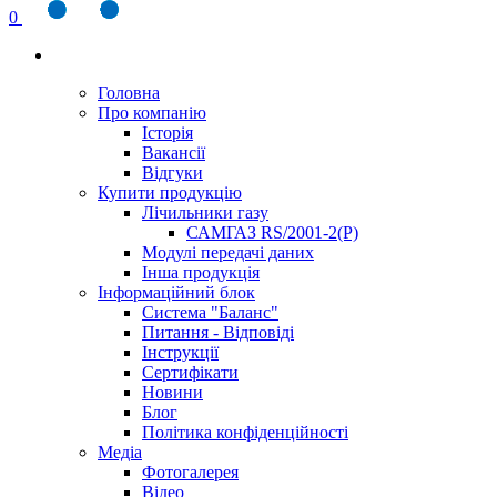
0
Головна
Про компанію
Історія
Вакансії
Відгуки
Купити продукцію
Лічильники газу
САМГАЗ RS/2001-2(Р)
Модулі передачі даних
Інша продукція
Інформаційний блок
Система "Баланс"
Питання - Відповіді
Інструкції
Сертифікати
Новини
Блог
Політика конфіденційності
Медіа
Фотогалерея
Відео