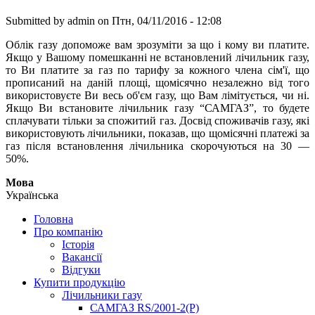
Submitted by
admin
on Птн, 04/11/2016 - 12:08
Облік газу допоможе вам зрозуміти за що і кому ви платите.
Якщо у Вашому помешканні не встановлений лічильник газу,
то Ви платите за газ по тарифу за кожного члена сім'ї, що
прописаний на даній площі, щомісячно незалежно від того
використовуєте Ви весь об'єм газу, що Вам лімітується, чи ні.
Якщо Ви встановите лічильник газу “САМГАЗ”, то будете
сплачувати тільки за спожитий газ. Досвід споживачів газу, які
використовують лічильники, показав, що щомісячні платежі за
газ після встановлення лічильника скорочуються на 30 —
50%.
Мова
Українська
Головна
Про компанію
Історія
Вакансії
Відгуки
Купити продукцію
Лічильники газу
САМГАЗ RS/2001-2(Р)