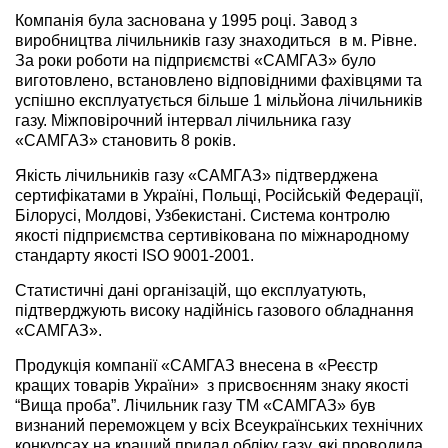
Компанія була заснована у 1995 році. Завод з
виробництва лічильників газу знаходиться в м. Рівне.
За роки роботи на підприємстві «САМГАЗ» було
виготовлено, встановлено відповідними фахівцями та
успішно експлуатується більше 1 мільйона лічильників
газу. Міжповірочний інтервал лічильника газу
«САМГАЗ» становить 8 років.
Якість лічильників газу «САМГАЗ» підтверджена
сертифікатами в Україні, Польщі, Російській Федерації,
Білорусі, Молдові, Узбекистані. Система контролю
якості підприємства сертивікована по міжнародному
стандарту якості ISO 9001-2001.
Статистичні дані організацій, що експлуатують,
підтверджують високу надійнісь газового обладнання
«САМГАЗ».
Продукція компанії «САМГАЗ внесена в «Реєстр
кращих товарів України» з присвоєнням знаку якості
“Вища проба”. Лічильник газу ТМ «САМГАЗ» був
визнаний переможцем у всіх Всеукраїнських технічних
конкурсах на кращий прилад обліку газу, які проводила