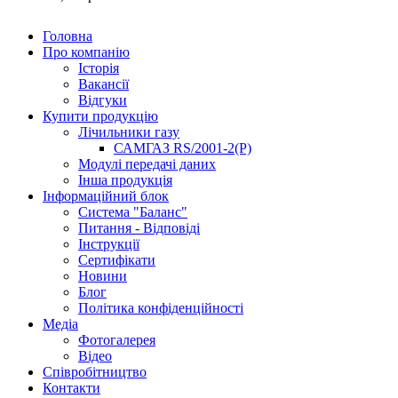
Головна
Про компанію
Історія
Вакансії
Відгуки
Купити продукцію
Лічильники газу
САМГАЗ RS/2001-2(Р)
Модулі передачі даних
Інша продукція
Інформаційний блок
Система "Баланс"
Питання - Відповіді
Інструкції
Сертифікати
Новини
Блог
Політика конфіденційності
Медіа
Фотогалерея
Відео
Співробітництво
Контакти