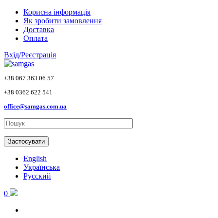
Skip to main content
Корисна інформація
Як зробити замовлення
Доставка
Оплата
Вхід/Реєстрація
+38 067 363 06 57
+38 0362 622 541
office@samgas.com.ua
Застосувати
English
Українська
Русский
0