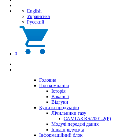
English
Українська
Русский
0
Головна
Про компанію
Історія
Вакансії
Відгуки
Купити продукцію
Лічильники газу
САМГАЗ RS/2001-2(Р)
Модулі передачі даних
Інша продукція
Інформаційний блок