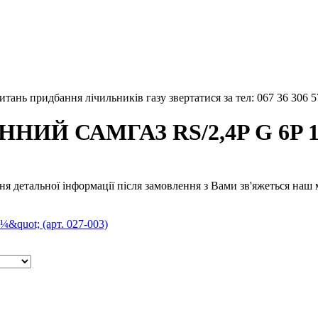
тань придбання лічильників газу звертатися за тел: 067 36 306 5
Й САМГАЗ RS/2,4P G 6P 1¼" 
я детальної інформації після замовлення з Вами зв'яжеться наш м