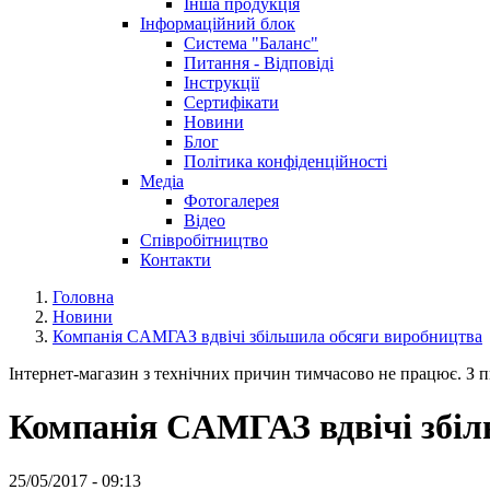
Інша продукція
Інформаційний блок
Система "Баланс"
Питання - Відповіді
Інструкції
Сертифікати
Новини
Блог
Політика конфіденційності
Медіа
Фотогалерея
Відео
Співробітництво
Контакти
Головна
Новини
Компанія CАМГАЗ вдвічі збільшила обсяги виробництва
Інтернет-магазин з технічних причин тимчасово не працює. З пи
Компанія CАМГАЗ вдвічі збіл
25/05/2017 - 09:13