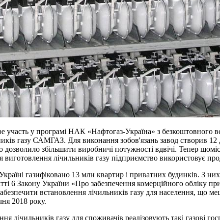
е участь у програмі НАК «Нафтогаз-Україна» з безкоштовного в
ників газу САМГАЗ. Для виконання зобов'язань завод створив 12
дозволило збільшити виробничі потужності вдвічі. Тепер щоміся
 виготовлення лічильників газу підприємство використовує прод
Україні газифіковано 13 млн квартир і приватних будинків. З ни
атті 6 Закону України «Про забезпечення комерційного обліку п
і забезпечити встановлення лічильників газу для населення, що ме
чня 2018 року.
я лічильників газу для споживачів реалізовують такі газові г