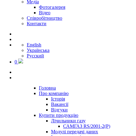
Медіа
Фотогалерея
Відео
Співробітництво
Контакти
English
Українська
Русский
0
Головна
Про компанію
Історія
Вакансії
Відгуки
Купити продукцію
Лічильники газу
САМГАЗ RS/2001-2(Р)
Модулі передачі даних