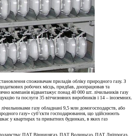
становлення споживачам приладів обліку природного газу. З
 додаткових робочих місць, придбав, доопрацював та
чно компанія відвантажує понад 40 000 шт. лічильників газу
укцію та послуги 35 вітчизняних виробників і 14 – іноземних.
х лічильниками газу обладнані 9,5 млн домогосподарств, або
риродного газу» суб’єкти господарювання, що здійснюють
шкає у квартирах та приватних будинках, в яких газ
осподарства: ПАТ Вінницягаз, ПАТ Волиньгаз, ПАТ Дніпрогаз,