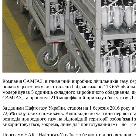
Компанія CАМГАЗ, вітчизняний виробник лічильників газу, бер
початку цього року виготовлено і відвантажено 113 655 лічиль
модернізував 5 одиниць складного виробничого обладнання, що 
САМГАЗ, та пропонує 216 модифікацій приладу обліку газу. Для
За даними Нафтогазу України, станом на 1 березня 2016 року в 
72,6% побутових споживачів. Відповідно до частини першої ст
розподіл природного газу на відповідній території, зобов’язан
використовується, зокрема, лише для приготування їжі – до 1 сі
Програму НАК «Нафтогаз-Україна» з безкоштовного встановленн