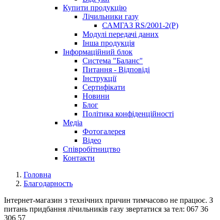
Купити продукцію
Лічильники газу
САМГАЗ RS/2001-2(Р)
Модулі передачі даних
Інша продукція
Інформаційний блок
Система "Баланс"
Питання - Відповіді
Інструкції
Сертифікати
Новини
Блог
Політика конфіденційності
Медіа
Фотогалерея
Відео
Співробітництво
Контакти
Головна
Благодарность
Інтернет-магазин з технічних причин тимчасово не працює. З
питань придбання лічильників газу звертатися за тел: 067 36
306 57