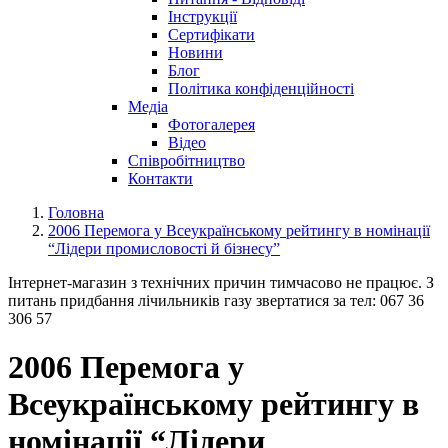
Інструкції
Сертифікати
Новини
Блог
Політика конфіденційності
Медіа
Фотогалерея
Відео
Співробітництво
Контакти
Головна
2006 Перемога у Всеукраїнському рейтингу в номінації
“Лідери промисловості й бізнесу”
Інтернет-магазин з технічних причин тимчасово не працює. З
питань придбання лічильників газу звертатися за тел: 067 36
306 57
2006 Перемога у
Всеукраїнському рейтингу в
номінації “Лідери