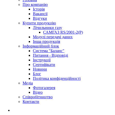
Про компанію
Історія
Вакансії
Відгуки
Купити продукцію
Лічильники газу
САМГАЗ RS/2001-2(Р)
Модулі передачі даних
Інша продукція
Інформаційний блок
Система "Баланс"
Питання - Відповіді
Інструкції
Сертифікати
Новини
Блог
Політика конфіденційності
Медіа
Фотогалерея
Відео
Співробітництво
Контакти