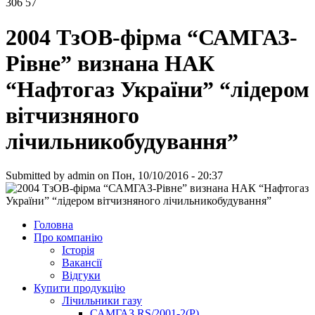
306 57
2004 ТзОВ-фірма “САМГАЗ-
Рівне” визнана НАК
“Нафтогаз України” “лідером
вітчизняного
лічильникобудування”
Submitted by
admin
on Пон, 10/10/2016 - 20:37
Головна
Про компанію
Історія
Вакансії
Відгуки
Купити продукцію
Лічильники газу
САМГАЗ RS/2001-2(Р)