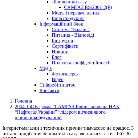
Лічильники газу
САМГАЗ RS/2001-2(Р)
Модулі передачі даних
Інша продукція
Інформаційний блок
Система "Баланс"
Питання - Відповіді
Інструкції
Сертифікати
Новини
Блог
Політика конфіденційності
Медіа
Фотогалерея
Відео
Співробітництво
Контакти
Головна
2004 ТзОВ-фірма “САМГАЗ-Рівне” визнана НАК
“Нафтогаз України” “лідером вітчизняного
лічильникобудування”
Інтернет-магазин з технічних причин тимчасово не працює. З
питань придбання лічильників газу звертатися за тел: 067 36