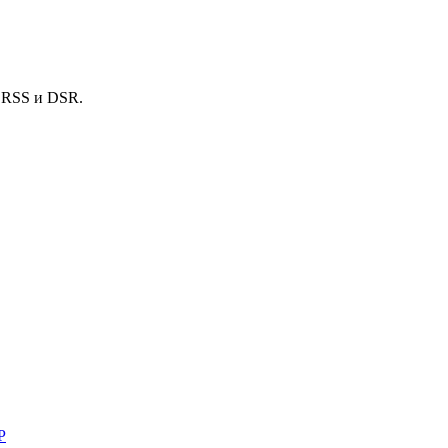
й RSS и DSR.
P