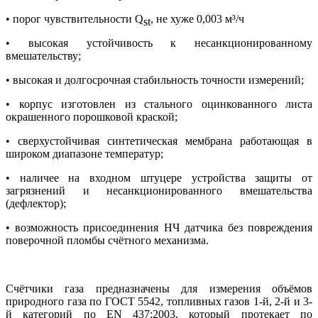
• порог чувствительности Q
, не хуже 0,003 м³/ч
st
• высокая устойчивость к несанкционированному
вмешательству;
• высокая и долгосрочная стабильность точности измерений;
• корпус изготовлен из стального оцинкованного листа
окрашенного порошковой краской;
• сверхустойчивая синтетическая мембрана работающая в
широком диапазоне температур;
• наличее на входном штуцере устройства защиты от
загрязнений и несанкционированного вмешательства
(дефлектор);
• возможность присоединения НЧ датчика без повреждения
поверочной пломбы счётного механизма.
Счётчики газа предназначены для измерения объёмов
природного газа по ГОСТ 5542, топливных газов 1-й, 2-й и 3-
й категорий по EN 437:2003, который протекает по