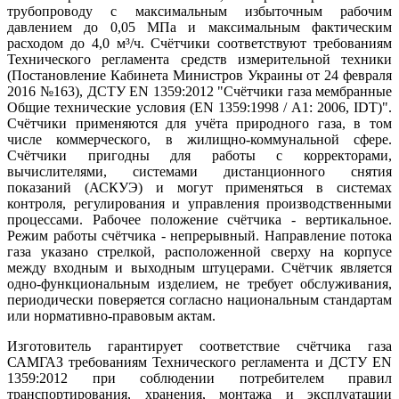
трубопроводу с максимальным избыточным рабочим
давлением до 0,05 МПа и максимальным фактическим
расходом до 4,0 м³/ч. Счётчики соответствуют требованиям
Технического регламента средств измерительной техники
(Постановление Кабинета Министров Украины от 24 февраля
2016 №163), ДСТУ EN 1359:2012 "Счётчики газа мембранные
Общие технические условия (EN 1359:1998 / A1: 2006, IDT)".
Счётчики применяются для учёта природного газа, в том
числе коммерческого, в жилищно-коммунальной сфере.
Счётчики пригодны для работы с корректорами,
вычислителями, системами дистанционного снятия
показаний (АСКУЭ) и могут применяться в системах
контроля, регулирования и управления производственными
процессами. Рабочее положение счётчика - вертикальное.
Режим работы счётчика - непрерывный. Направление потока
газа указано стрелкой, расположенной сверху на корпусе
между входным и выходным штуцерами. Счётчик является
одно-функциональным изделием, не требует обслуживания,
периодически поверяется согласно национальным стандартам
или нормативно-правовым актам.
Изготовитель гарантирует соответствие счётчика газа
САМГАЗ требованиям Технического регламента и ДСТУ EN
1359:2012 при соблюдении потребителем правил
транспортирования, хранения, монтажа и эксплуатации