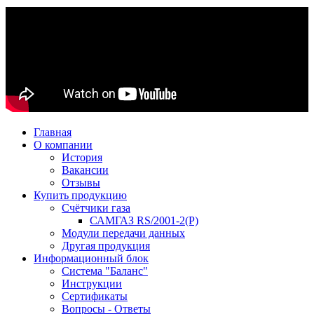
Главная
О компании
История
Вакансии
Отзывы
Купить продукцию
Счётчики газа
САМГАЗ RS/2001-2(Р)
Модули передачи данных
Другая продукция
Информационный блок
Система "Баланс"
Инструкции
Cертификаты
Вопросы - Ответы