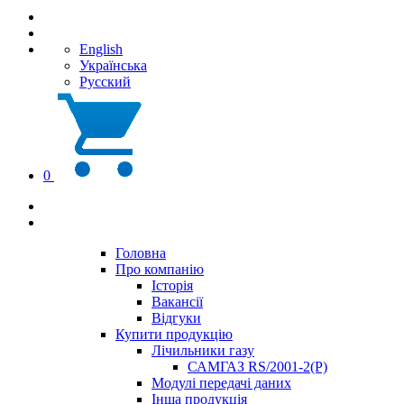
English
Українська
Русский
0
Головна
Про компанію
Історія
Вакансії
Відгуки
Купити продукцію
Лічильники газу
САМГАЗ RS/2001-2(Р)
Модулі передачі даних
Інша продукція