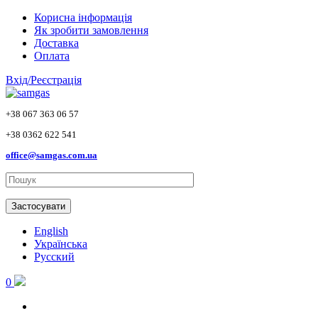
Skip to main content
Корисна інформація
Як зробити замовлення
Доставка
Оплата
Вхід/Реєстрація
+38 067 363 06 57
+38 0362 622 541
office@samgas.com.ua
Застосувати
English
Українська
Русский
0