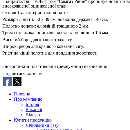
Підприємство ТзОВ-фірма "Самгаз-Рівне" пропонує новий товар
високоякісної оцинкованої сталі.
Основні характеристики лопати:
Розміри лопати: 50 х 39 см, довжина держака 140 см.
Полотно лопати: алюміній товщиною 2 мм.
Тримач держака: оцинкована сталь товщиною 1,5 мм.
Високий борт для кращого захвату.
Широкі ребра для кращого ковзання сігу.
Рифт на кінці полотна для придання жорсткості.
Зносостійкий пластиковий (безшумний) наконечник.
Поділитися записом
Головна
Про компанію
Історія
Вакансії
Відгуки
Купити продукцію
Лічильники газу