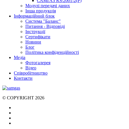
САМГАЗ RS/2001-2(Р)
Модулі передачі даних
Інша продукція
Інформаційний блок
Система "Баланс"
Питання - Відповіді
Інструкції
Сертифікати
Новини
Блог
Політика конфіденційності
Медіа
Фотогалерея
Відео
Співробітництво
Контакти
© COPYRIGHT 2026